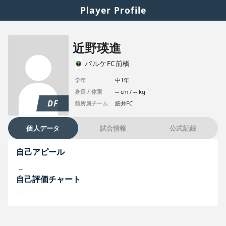
Player Profile
近野瑛進
パルケFC前橋
学年
中1年
身長 / 体重
-- cm / -- kg
DF
前所属チーム
細井FC
個人データ
試合情報
公式記録
自己アピール
--
自己評価チャート
--