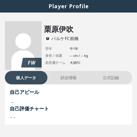
Player Profile
栗原伊吹
パルケFC前橋
学年
中1年
身長 / 体重
-- cm / -- kg
FW
前所属チーム
大胡FC
個人データ
試合情報
公式記録
自己アピール
--
自己評価チャート
--