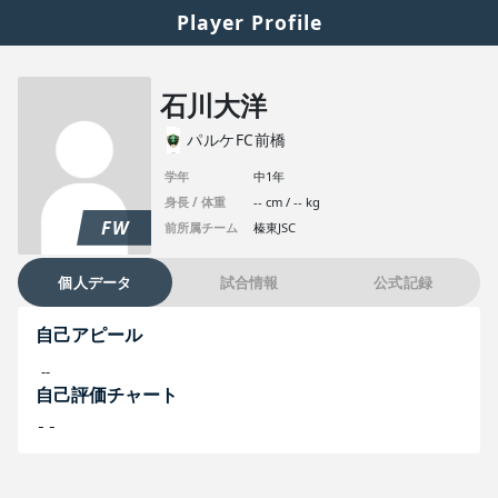
Player Profile
石川大洋
パルケFC前橋
学年
中1年
身長 / 体重
-- cm / -- kg
FW
前所属チーム
榛東JSC
個人データ
試合情報
公式記録
自己アピール
--
自己評価チャート
--