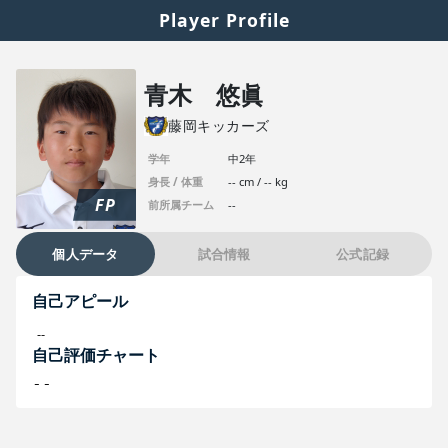
Player Profile
青木 悠眞
藤岡キッカーズ
学年
中2年
身長 / 体重
-- cm / -- kg
FP
前所属チーム
--
個人データ
試合情報
公式記録
自己アピール
--
自己評価チャート
--