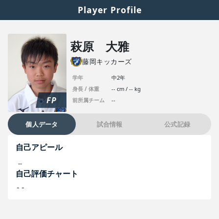
Player Profile
萩原 大雅
藤岡キッカーズ
学年
中2年
身長 / 体重
-- cm / -- kg
FP
前所属チーム
--
個人データ
試合情報
公式記録
自己アピール
--
自己評価チャート
--