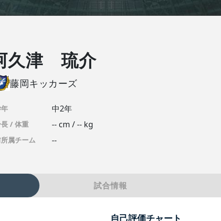
阿久津 琉介
藤岡キッカーズ
中2年
学年
-- cm / -- kg
長 / 体重
--
前所属チーム
試合情報
自己評価チャート