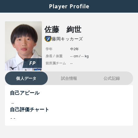
Player Profile
佐藤 絢世
藤岡キッカーズ
学年
中2年
身長 / 体重
-- cm / -- kg
FP
前所属チーム
--
個人データ
試合情報
公式記録
自己アピール
--
自己評価チャート
--