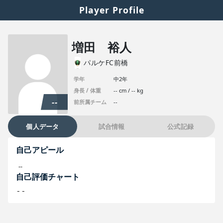
Player Profile
増田 裕人
パルケFC前橋
学年
中2年
身長 / 体重
-- cm / -- kg
--
前所属チーム
--
個人データ
試合情報
公式記録
自己アピール
--
自己評価チャート
--