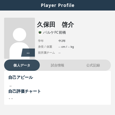
Player Profile
久保田 啓介
パルケFC前橋
学年
中2年
身長 / 体重
-- cm / -- kg
--
前所属チーム
--
個人データ
試合情報
公式記録
自己アピール
--
自己評価チャート
--