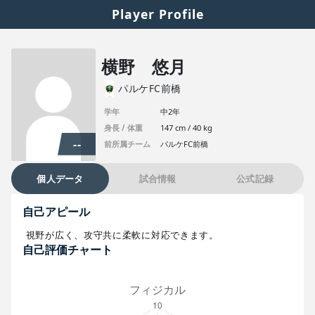
Player Profile
横野 悠月
パルケFC前橋
学年
中2年
身長 / 体重
147 cm / 40 kg
--
前所属チーム
パルケFC前橋
個人データ
試合情報
公式記録
自己アピール
視野が広く、攻守共に柔軟に対応できます。
自己評価チャート