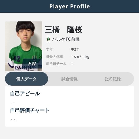
Player Profile
三橋 隆桜
パルケFC前橋
学年
中2年
身長 / 体重
-- cm / -- kg
FW
前所属チーム
--
個人データ
試合情報
公式記録
自己アピール
--
自己評価チャート
--