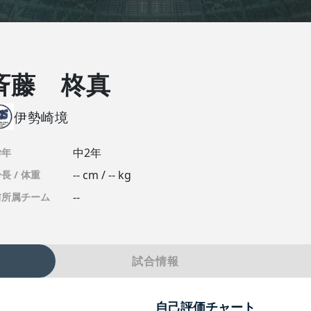
斉藤 柊真
伊勢崎境
中2年
学年
-- cm / -- kg
長 / 体重
--
前所属チーム
試合情報
自己評価チャート