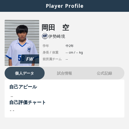
Player Profile
岡田 空
伊勢崎境
学年
中2年
身長 / 体重
-- cm / -- kg
FW
前所属チーム
--
個人データ
試合情報
公式記録
自己アピール
--
自己評価チャート
--