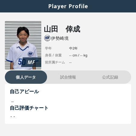
Player Profile
山田 倖成
伊勢崎境
学年
中2年
身長 / 体重
-- cm / -- kg
MF
前所属チーム
--
個人データ
試合情報
公式記録
自己アピール
--
自己評価チャート
--