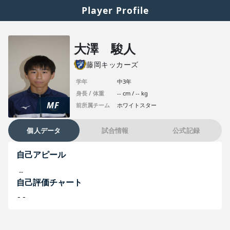
Player Profile
大澤 駿人
藤岡キッカーズ
学年
中3年
身長 / 体重
-- cm / -- kg
MF
前所属チーム
ホワイトスター
個人データ
試合情報
公式記録
自己アピール
--
自己評価チャート
--