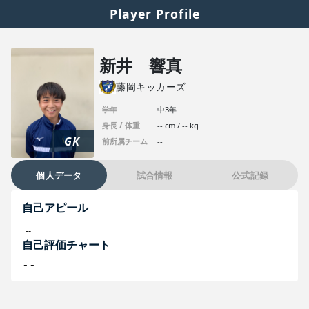
Player Profile
新井 響真
藤岡キッカーズ
学年
中3年
身長 / 体重
-- cm / -- kg
GK
前所属チーム
--
個人データ
試合情報
公式記録
自己アピール
--
自己評価チャート
--