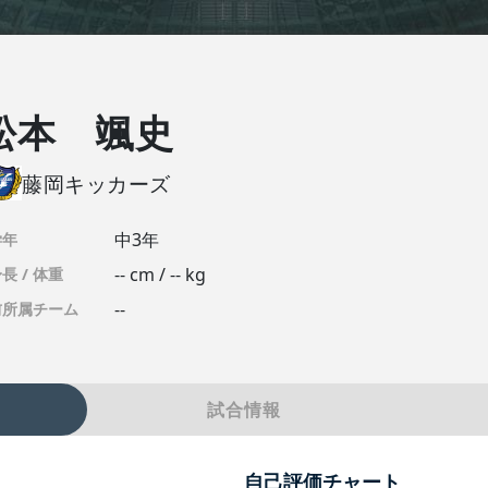
松本 颯史
藤岡キッカーズ
中3年
学年
-- cm / -- kg
長 / 体重
--
前所属チーム
試合情報
自己評価チャート