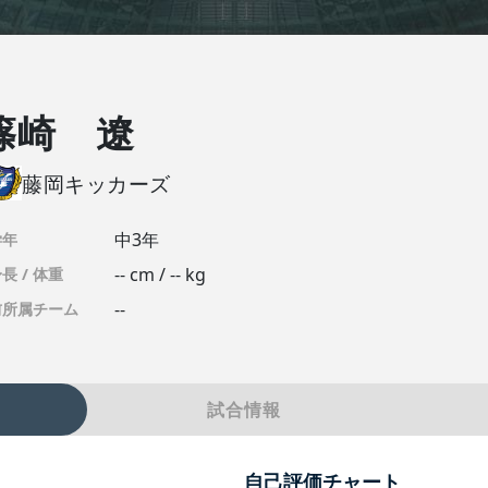
篠崎 遼
藤岡キッカーズ
中3年
学年
-- cm / -- kg
長 / 体重
--
前所属チーム
試合情報
自己評価チャート