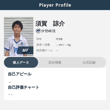
Player Profile
須賀 諒介
伊勢崎境
学年
中3年
身長 / 体重
-- cm / -- kg
MF
前所属チーム
--
個人データ
試合情報
公式記録
自己アピール
--
自己評価チャート
--